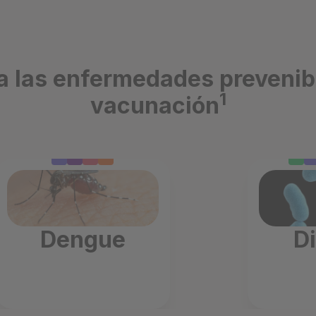
a las enfermedades prevenib
1
vacunación
Dengue
Di