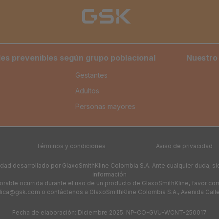
s prevenibles según grupo poblacional
Nuestro
Gestantes
Adultos
Personas mayores
Términos y condiciones
Aviso de privacidad
edad desarrollado por GlaxoSmithKline Colombia S.A. Ante cualquier duda, s
información
avorable ocurrida durante el uso de un producto de GlaxoSmithKline, favor co
dica@gsk.com o contáctenos a GlaxoSmithKline Colombia S.A., Avenida Calle 11
Fecha de elaboración: Diciembre 2025. NP-CO-GVU-WCNT-250017