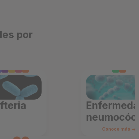
les por
fteria
Enfermed
neumocóc
Conoce más