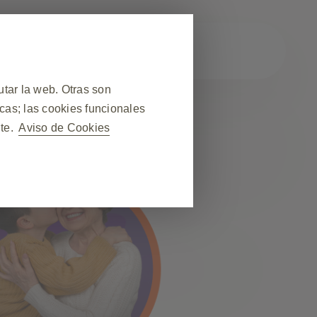
unación
tar la web. Otras son
cas; las cookies funcionales
nte.
Aviso de Cookies
❮
 una visita al sitio web,
ás, algunas cookies se
cios, como configurar sus
or para que bloquee o le avise
 ninguna información de